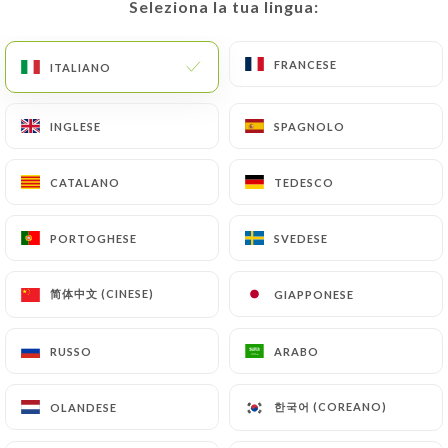
Seleziona la tua lingua:
Seleziona la tua lingua:
3.00€
Eau avec sirop - 25cl
FRANCESE
FRANCESE
ITALIANO
ITALIANO
3.50€
INGLESE
INGLESE
SPAGNOLO
SPAGNOLO
CATALANO
CATALANO
TEDESCO
TEDESCO
SOFTS / JUS
PORTOGHESE
PORTOGHESE
SVEDESE
SVEDESE
Cola - 33cl
3.80€
简体中文 (CINESE)
简体中文 (CINESE)
GIAPPONESE
GIAPPONESE
Limonade - 25cl
RUSSO
RUSSO
ARABO
ARABO
3.80€
한국어 (COREANO)
한국어 (COREANO)
OLANDESE
OLANDESE
Diabolo - 20cl
3.80€