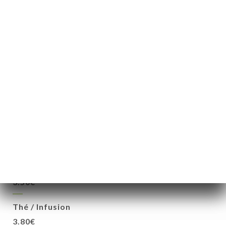
Café double expresso
3.20€
Décaféiné
1.80€
Café crème
2.70€
Grand café crème
3.50€
Chocolat
3.50€
Thé / Infusion
3.80€