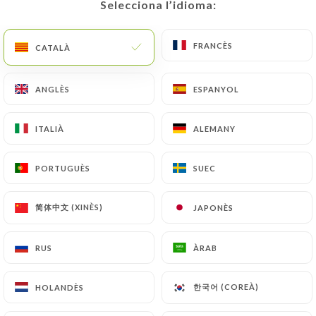
Selecciona l’idioma:
Selecciona l’idioma:
3.00€
Eau avec sirop - 25cl
FRANCÈS
FRANCÈS
CATALÀ
CATALÀ
3.50€
ANGLÈS
ANGLÈS
ESPANYOL
ESPANYOL
ITALIÀ
ITALIÀ
ALEMANY
ALEMANY
SOFTS / JUS
PORTUGUÈS
PORTUGUÈS
SUEC
SUEC
Cola - 33cl
3.80€
简体中文 (XINÈS)
简体中文 (XINÈS)
JAPONÈS
JAPONÈS
Limonade - 25cl
RUS
RUS
ÀRAB
ÀRAB
3.80€
한국어 (COREÀ)
한국어 (COREÀ)
HOLANDÈS
HOLANDÈS
Diabolo - 20cl
3.80€