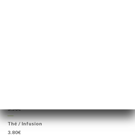
Café double expresso
3.20€
Décaféiné
1.80€
Café crème
2.70€
Grand café crème
3.50€
Chocolat
3.50€
Thé / Infusion
3.80€