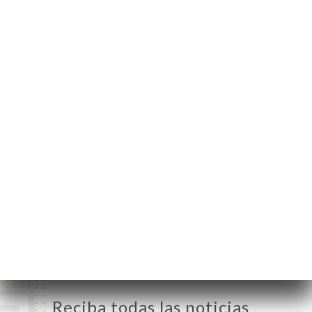
79 Grande Rue de la
Croix-Rousse
69004 Lyon France
Lunes
07:30-16:00
Martes
07:30-16:00
Miércoles
07:30-20:00
Jueves
07:30-20:00
Viernes
07:30-20:00
Sábado
07:30-22:30
Domingo
Cerrado
Reciba todas las noticias