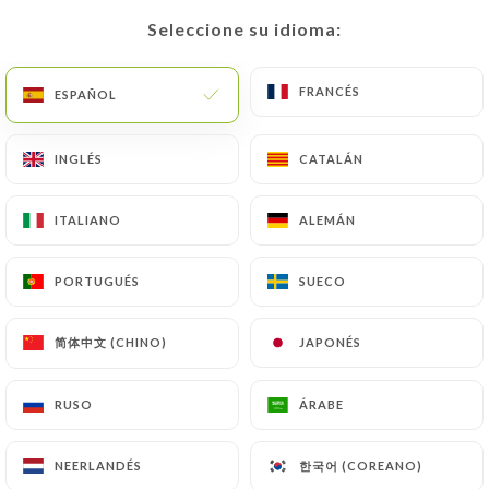
RESEÑA 17
Seleccione su idioma:
Seleccione su idioma:
BISTROT CONVIVIAL DE QUARTIER
79 Grande Rue De La Croix-Rousse
FRANCÉS
FRANCÉS
ESPAÑOL
ESPAÑOL
69004 Lyon France
INGLÉS
INGLÉS
CATALÁN
CATALÁN
ITALIANO
ITALIANO
ALEMÁN
ALEMÁN
PORTUGUÉS
PORTUGUÉS
SUECO
SUECO
简体中文 (CHINO)
简体中文 (CHINO)
JAPONÉS
JAPONÉS
RUSO
RUSO
ÁRABE
ÁRABE
한국어 (COREANO)
한국어 (COREANO)
NEERLANDÉS
NEERLANDÉS
¿Quiénes somos?