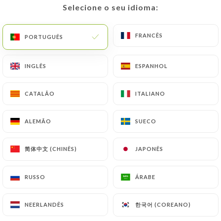
Selecione o seu idioma:
Selecione o seu idioma:
17 AVALIAÇÃO
BISTROT CONVIVIAL DE QUARTIER
FRANCÊS
FRANCÊS
PORTUGUÊS
PORTUGUÊS
79 Grande Rue De La Croix-Rousse
69004 Lyon France
INGLÊS
INGLÊS
ESPANHOL
ESPANHOL
CATALÃO
CATALÃO
ITALIANO
ITALIANO
ALEMÃO
ALEMÃO
SUECO
SUECO
简体中文 (CHINÊS)
简体中文 (CHINÊS)
JAPONÊS
JAPONÊS
RUSSO
RUSSO
ÁRABE
ÁRABE
한국어 (COREANO)
한국어 (COREANO)
NEERLANDÊS
NEERLANDÊS
Quem somos?