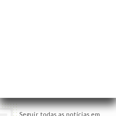
79 Grande Rue de la
Croix-Rousse
69004 Lyon France
Segunda-Feira
07:30-16:00
Terça-Feira
07:30-16:00
Quarta-Feira
07:30-20:00
Quinta-Feira
07:30-20:00
Sexta-Feira
07:30-20:00
Sábado
07:30-22:30
Domingo
Fechado
Seguir todas as notícias em