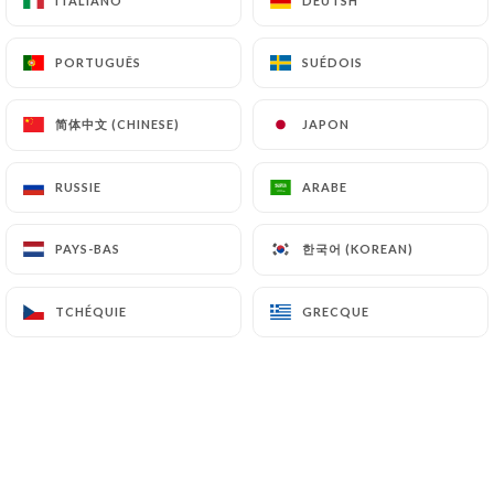
ITALIANO
ITALIANO
DEUTSH
DEUTSH
PORTUGUÊS
PORTUGUÊS
SUÉDOIS
SUÉDOIS
简体中文 (CHINESE)
简体中文 (CHINESE)
JAPON
JAPON
RUSSIE
RUSSIE
ARABE
ARABE
한국어 (KOREAN)
한국어 (KOREAN)
PAYS-BAS
PAYS-BAS
TCHÉQUIE
TCHÉQUIE
GRECQUE
GRECQUE